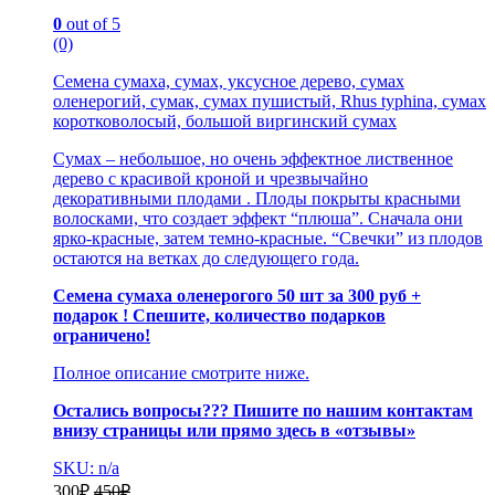
0
out of 5
(0)
Семена сумаха, сумах, уксусное дерево, сумах
оленерогий, сумак, сумах пушистый, Rhus typhina, сумах
коротковолосый, большой виргинский сумах
Сумах – небольшое, но очень эффектное лиственное
дерево с красивой кроной и чрезвычайно
декоративными плодами . Плоды покрыты красными
волосками, что создает эффект “плюша”. Сначала они
ярко-красные, затем темно-красные. “Свечки” из плодов
остаются на ветках до следующего года.
Семена сумаха оленерогого 50 шт за 300 руб +
подарок ! Спешите, количество подарков
ограничено!
Полное описание смотрите ниже.
Остались вопросы??? Пишите по нашим контактам
внизу страницы или прямо здесь в «отзывы»
SKU: n/a
300
₽
450
₽