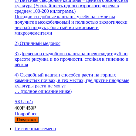
1) Вкусные съедобные каштаны – ценная орехоносная
культура (Урожайность одного взрослого дерева в
среднем 100-200 килограмм.)
Посадив съедобные каштаны у себя на земле вы
получите высокобелковый и полностью экологически
чистый продукт, богатый витаминами и
микроэлементами
2) Отличный медонос
3) Древесина съедобного каштана превосходит дуб по
красоте рисунка и по прочности, стойкая к гниению и
лёгкая
4) Съедобный каштан способен расти на горных
каменистых почвах, в тех местах, где другие плодовые
культуры расти не могут
… (полное описание ниже)
SKU: n/a
400
₽
450
₽
Подробнее
Предзаказ
Лиственные семена