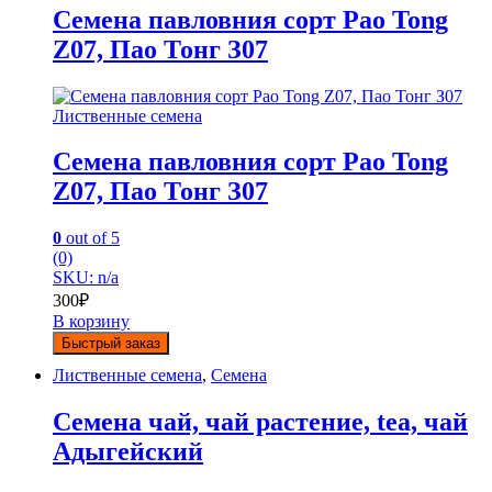
Семена павловния сорт Pao Tong
Z07, Пао Тонг З07
Лиственные семена
Семена павловния сорт Pao Tong
Z07, Пао Тонг З07
0
out of 5
(0)
SKU: n/a
300
₽
В корзину
Быстрый заказ
Лиственные семена
,
Семена
Семена чай, чай растение, tea, чай
Адыгейский