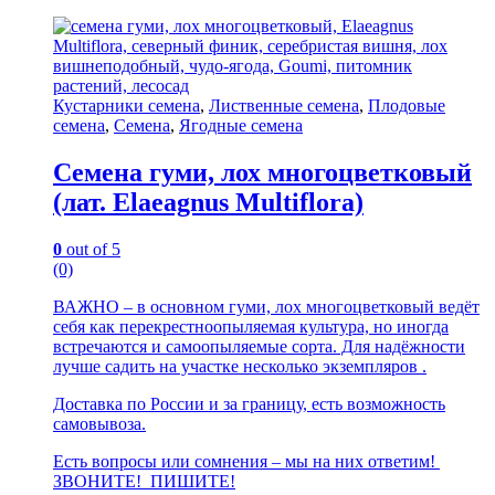
Кустарники семена
,
Лиственные семена
,
Плодовые
семена
,
Семена
,
Ягодные семена
Семена гуми, лох многоцветковый
(лат. Elaeagnus Multiflora)
0
out of 5
(0)
ВАЖНО – в основном гуми, лох многоцветковый ведёт
себя как перекрестноопыляемая культура, но иногда
встречаются и самоопыляемые сорта. Для надёжности
лучше садить на участке несколько экземпляров .
Доставка по России и за границу, есть возможность
самовывоза.
Есть вопросы или сомнения – мы на них ответим!
ЗВОНИТЕ! ПИШИТЕ!