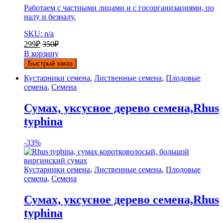
Работаем с частными лицами и с госорганизациями, по
налу и безналу.
SKU: n/a
299
₽
350
₽
В корзину
Быстрый заказ
Кустарники семена
,
Лиственные семена
,
Плодовые
семена
,
Семена
Сумах, уксусное дерево семена,Rhus
typhina
-
33%
Кустарники семена
,
Лиственные семена
,
Плодовые
семена
,
Семена
Сумах, уксусное дерево семена,Rhus
typhina