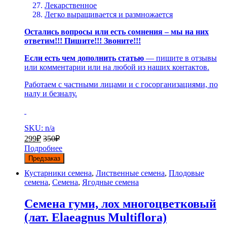
Лекарственное
Легко выращивается и размножается
Остались вопросы или есть сомнения – мы на них
ответим!!! Пишите!!! Звоните!!!
Если есть чем дополнить статью
— пишите в отзывы
или комментарии или на любой из наших контактов.
Работаем с частными лицами и с госорганизациями, по
налу и безналу.
SKU: n/a
299
₽
350
₽
Подробнее
Предзаказ
Кустарники семена
,
Лиственные семена
,
Плодовые
семена
,
Семена
,
Ягодные семена
Семена гуми, лох многоцветковый
(лат. Elaeagnus Multiflora)