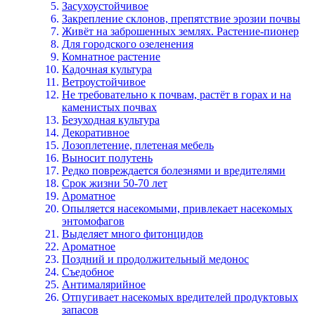
Засухоустойчивое
Закрепление склонов, препятствие эрозии почвы
Живёт на заброшенных землях. Растение-пионер
Для городского озеленения
Комнатное растение
Кадочная культура
Ветроустойчивое
Не требовательно к почвам, растёт в горах и на
каменистых почвах
Безуходная культура
Декоративное
Лозоплетение, плетеная мебель
Выносит полутень
Редко повреждается болезнями и вредителями
Срок жизни 50-70 лет
Ароматное
Опыляется насекомыми, привлекает насекомых
энтомофагов
Выделяет много фитонцидов
Ароматное
Поздний и продолжительный медонос
Съедобное
Антималярийное
Отпугивает насекомых вредителей продуктовых
запасов