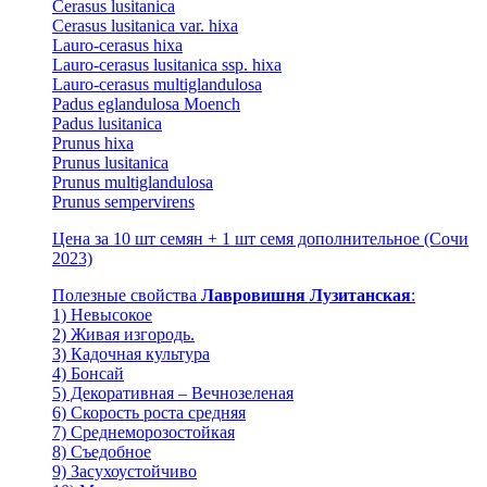
Cerasus lusitanica
Cerasus lusitanica var. hixa
Lauro-cerasus hixa
Lauro-cerasus lusitanica ssp. hixa
Lauro-cerasus multiglandulosa
Padus eglandulosa Moench
Padus lusitanica
Prunus hixa
Prunus lusitanica
Prunus multiglandulosa
Prunus sempervirens
Цена за 10 шт семян + 1 шт семя дополнительное (Сочи
2023)
Полезные свойства
Лавровишня Лузитанская
:
1) Невысокое
2) Живая изгородь.
3) Кадочная культура
4) Бонсай
5) Декоративная – Вечнозеленая
6) Скорость роста средняя
7) Среднеморозостойкая
8) Съедобное
9) Засухоустойчиво