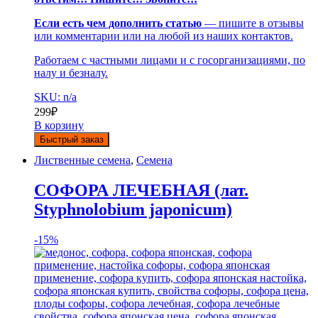
Если есть чем дополнить статью
— пишите в отзывы
или комментарии или на любой из наших контактов.
Работаем с частными лицами и с госорганизациями, по
налу и безналу.
SKU: n/a
299
₽
В корзину
Быстрый заказ
Лиственные семена
,
Семена
СОФОРА ЛЕЧЕБНАЯ (лат.
Styphnolobium japonicum)
-
15%