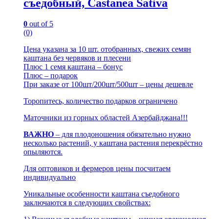
съедобный, Castanea Sativa
0
out of 5
(0)
Цена указана за 10 шт. отобранных, свежих семян
каштана без червяков и плесени
Плюс 1 семя каштана – бонус
Плюс – подарок
При заказе от 100шт/200шт/500шт – цены дешевле
Торопитесь, количество подарков ограничено
Маточники из горных областей Азербайджана!!!
ВАЖНО
– для плодоношения обязательно нужно
несколько растений, у каштана растения перекрёстно
опыляются.
Для оптовиков и фермеров цены посчитаем
индивидуально
Уникальные особенности каштана съедобного
заключаются в следующих свойствах: