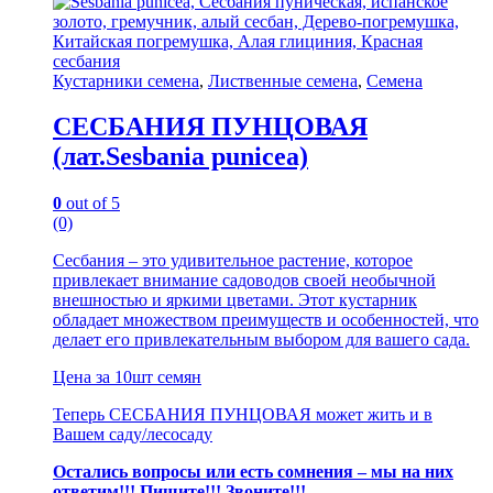
Кустарники семена
,
Лиственные семена
,
Семена
СЕСБАНИЯ ПУНЦОВАЯ
(лат.Sesbania punicea)
0
out of 5
(0)
Сесбания – это удивительное растение, которое
привлекает внимание садоводов своей необычной
внешностью и яркими цветами. Этот кустарник
обладает множеством преимуществ и особенностей, что
делает его привлекательным выбором для вашего сада.
Цена за 10шт семян
Теперь СЕСБАНИЯ ПУНЦОВАЯ может жить и в
Вашем саду/лесосаду
Остались вопросы или есть сомнения – мы на них
ответим!!! Пишите!!! Звоните!!!