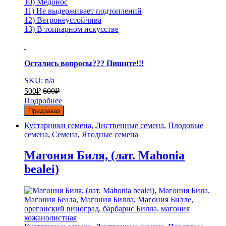
10) Медонос
11) Не выдерживает подтоплений
12) Ветронеустойчива
13) В топиарном искусстве
Остались вопросы??? Пишите!!!
SKU: n/a
500
₽
600
₽
Подробнее
Предзаказ
Кустарники семена
,
Лиственные семена
,
Плодовые
семена
,
Семена
,
Ягодные семена
Магония Биля, (лат. Mahonia
bealei)