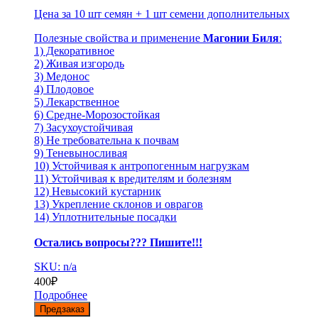
Цена за 10 шт семян + 1 шт семени дополнительных
Полезные свойства и применение
Магонии Биля
:
1) Декоративное
2) Живая изгородь
3) Медонос
4) Плодовое
5) Лекарственное
6) Средне-Морозостойкая
7) Засухоустойчивая
8) Не требовательна к почвам
9) Теневыносливая
10) Устойчивая к антропогенным нагрузкам
11) Устойчивая к вредителям и болезням
12) Невысокий кустарник
13) Укрепление склонов и оврагов
14) Уплотнительные посадки
Остались вопросы??? Пишите!!!
SKU: n/a
400
₽
Подробнее
Предзаказ