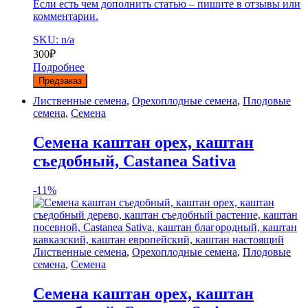
Если есть чем дополнить статью – пишите в отзывы или
комментарии.
SKU: n/a
300
₽
Подробнее
Предзаказ
Лиственные семена
,
Орехоплодные семена
,
Плодовые
семена
,
Семена
Семена каштан орех, каштан
съедобный, Castanea Sativa
-
11%
Лиственные семена
,
Орехоплодные семена
,
Плодовые
семена
,
Семена
Семена каштан орех, каштан