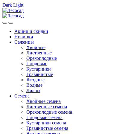
Dark
Light
Skip
Skip
to
to
navigation
content
Акции и скидки
Новинки
Саженцы
Хвойные
Лиственные
Орехоплодные
Плодовые
Кустарники
Травянистые
Ягодные
Водные
Лианы
Семена
Хвойные семена
Лиственные семена
Орехоплодные семена
Плодовые семена
Кустарники семена
Травянистые семена
Ягодные семена