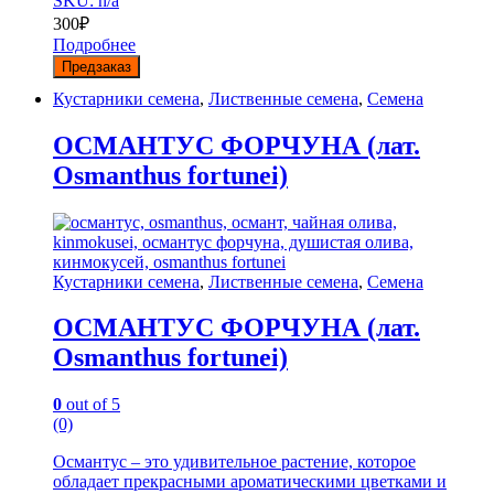
SKU: n/a
300
₽
Подробнее
Предзаказ
Кустарники семена
,
Лиственные семена
,
Семена
ОСМАНТУС ФОРЧУНА (лат.
Osmanthus fortunei)
Кустарники семена
,
Лиственные семена
,
Семена
ОСМАНТУС ФОРЧУНА (лат.
Osmanthus fortunei)
0
out of 5
(0)
Османтус – это удивительное растение, которое
обладает прекрасными ароматическими цветками и