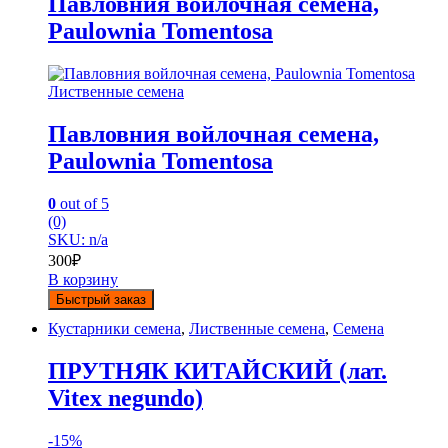
Павловния войлочная семена,
Paulownia Tomentosa
Лиственные семена
Павловния войлочная семена,
Paulownia Tomentosa
0
out of 5
(0)
SKU: n/a
300
₽
В корзину
Быстрый заказ
Кустарники семена
,
Лиственные семена
,
Семена
ПРУТНЯК КИТАЙСКИЙ (лат.
Vitex negundo)
-
15%