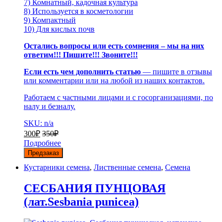
7) Комнатный, кадочная культура
8) Используется в косметологии
9) Компактный
10) Для кислых почв
Остались вопросы или есть сомнения – мы на них
ответим!!! Пишите!!! Звоните!!!
Если есть чем дополнить статью
— пишите в отзывы
или комментарии или на любой из наших контактов.
Работаем с частными лицами и с госорганизациями, по
налу и безналу.
SKU: n/a
300
₽
350
₽
Подробнее
Предзаказ
Кустарники семена
,
Лиственные семена
,
Семена
СЕСБАНИЯ ПУНЦОВАЯ
(лат.Sesbania punicea)