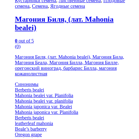
Кустарники семена
,
Лиственные семена
,
Плодовые
семена
,
Семена
,
Ягодные семена
Магония Биля, (лат. Mahonia
bealei)
0
out of 5
(0)
Магония Биля, (лат. Mahonia bealei), Магония Била,
Магония Беала, Магония Билла, Магония Билле,
орегонский виноград, барбарис Билла, магония
кожанолистная
Синонимы
Berberis bealei
Mahonia bealei var. Planifolia
Mahonia bealei var. planifolia
Mahonia japonica var. Bealei
Mahonia japonica var. Planifolia
Berberis bealei
leatherleaf mahonia
Beale’s barberry
Oregon grape